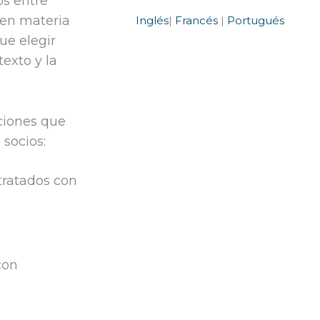
os entre
 en materia
Inglés
|
Francés
|
Portugués
ue elegir
texto y la
aciones que
 socios:
 tratados con
con