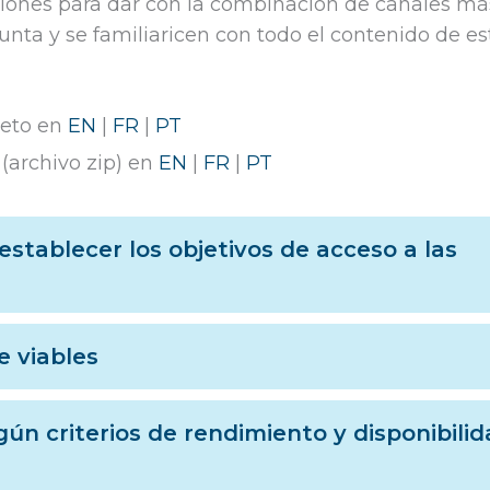
aciones para dar con la combinación de canales m
unta y se familiaricen con todo el contenido de e
leto en
EN
|
FR
|
PT
(archivo zip) en
EN
|
FR
|
PT
 establecer los objetivos de acceso a las
e viables
egún criterios de rendimiento y disponibili