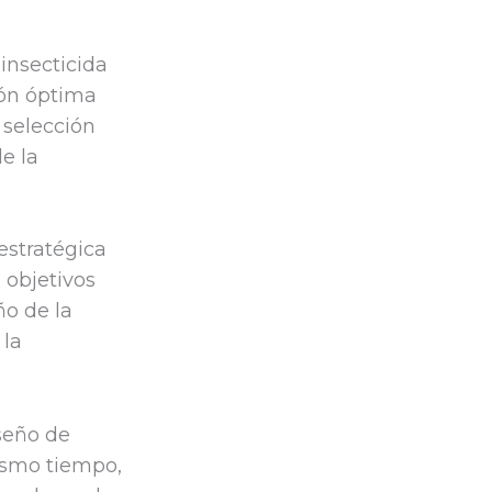
insecticida
ión óptima
 selección
e la
estratégica
 objetivos
ño de la
 la
seño de
mismo tiempo,