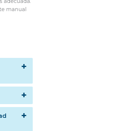
ás adecuada.
ste manual
dad