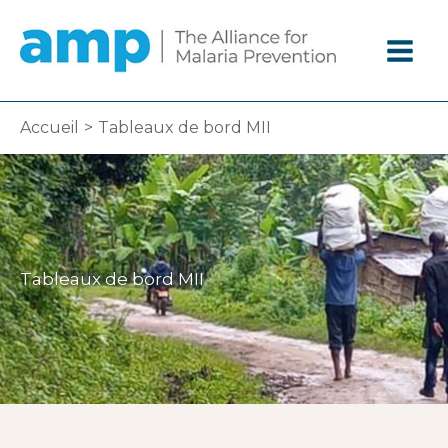
Aller
au
contenu
Accueil
Tableaux de bord MII
Tableaux de bord MII