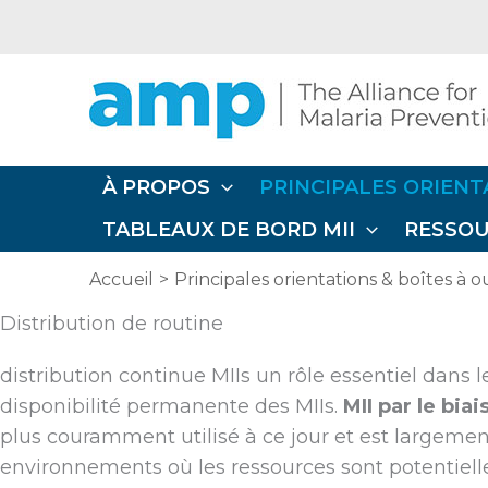
Aller
au
contenu
À PROPOS
PRINCIPALES ORIENT
TABLEAUX DE BORD MII
RESSO
Accueil
Principales orientations & boîtes à ou
Distribution de routine
distribution continue MIIs un rôle essentiel dans 
disponibilité permanente des MIIs.
MII par le bia
plus couramment utilisé à ce jour et est largemen
environnements où les ressources sont potentielle