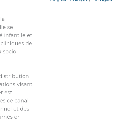
la
lle se
 infantile et
 cliniques de
u socio-
istribution
ations visant
t est
les ce canal
onnel et des
timés en