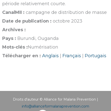
période relativement courte.
CanalMII :
campagne de distribution de masse
Date de publication :
octobre 2023
Archives :
Pays :
Burundi, Ouganda
Mots-clés :
Numérisation
Télécharger en :
Anglais
|
Français
|
Portugais
Droits d'auteur © Alliance for Malaria Prevention |
info@allianceformalariaprevention.com