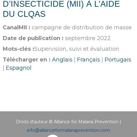
D’INSECTICIDE (MII) À L'AIDE
DU CLQAS
CanalMII :
campagne de distribution de masse
Date de publication :
septembre 2022
Mots-clés :
Supervision, suivi et évaluation
Télécharger en :
Anglais
|
Français
|
Portugais
|
Espagnol
Droits d'auteur © Alliance for Malaria Prevention |
info@allianceformalariaprevention.com