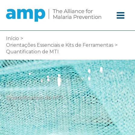
Ir
diretamente
para
o
conteúdo
Início
Orientações Essenciais e Kits de Ferramentas
Quantification de MTI
Quantification de MTI