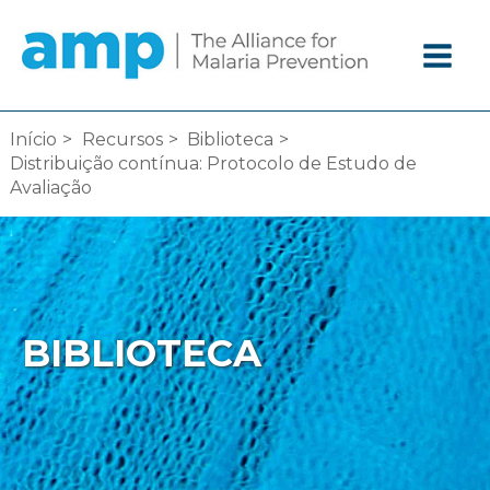
Ir
diretamente
para
o
conteúdo
Início
Recursos
Biblioteca
Distribuição contínua: Protocolo de Estudo de
Avaliação
BIBLIOTECA