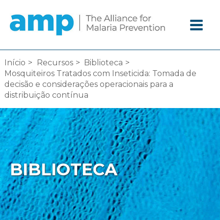
Ir
diretamente
para
o
conteúdo
Início
Recursos
Biblioteca
Mosquiteiros Tratados com Inseticida: Tomada de
decisão e considerações operacionais para a
distribuição contínua
BIBLIOTECA