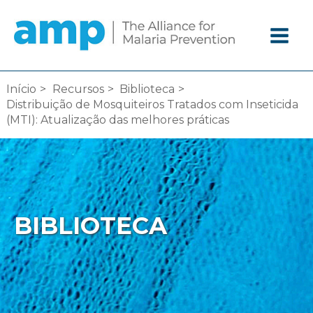
Ir
diretamente
para
o
conteúdo
Início
Recursos
Biblioteca
Distribuição de Mosquiteiros Tratados com Inseticida
(MTI): Atualização das melhores práticas
BIBLIOTECA