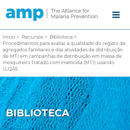
Ir
diretamente
para
o
conteúdo
Início
Recursos
Biblioteca
Procedimentos para avaliar a qualidade do registo de
agregados familiares e das atividades de distribuição
de MTI em campanhas de distribuição em massa de
mosquiteiro tratado com inseticida (MTI) usando
cLQAS
BIBLIOTECA