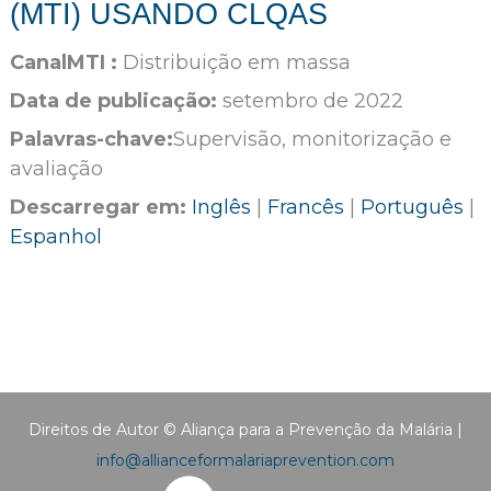
(MTI) USANDO CLQAS
CanalMTI :
Distribuição em massa
Data de publicação:
setembro de 2022
Palavras-chave:
Supervisão, monitorização e
avaliação
Descarregar em:
Inglês
|
Francês
|
Português
|
Espanhol
Direitos de Autor © Aliança para a Prevenção da Malária |
info@allianceformalariaprevention.com