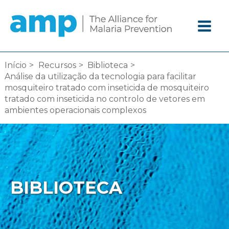
Ir
diretamente
para
o
conteúdo
Início
Recursos
Biblioteca
Análise da utilização da tecnologia para facilitar
mosquiteiro tratado com inseticida de mosquiteiro
tratado com inseticida no controlo de vetores em
ambientes operacionais complexos
BIBLIOTECA