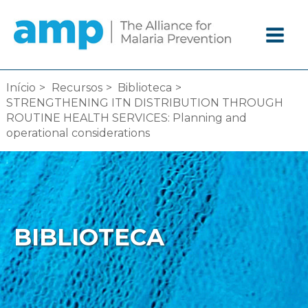
Ir
diretamente
para
o
conteúdo
Início
Recursos
Biblioteca
STRENGTHENING ITN DISTRIBUTION THROUGH
ROUTINE HEALTH SERVICES: Planning and
operational considerations
BIBLIOTECA