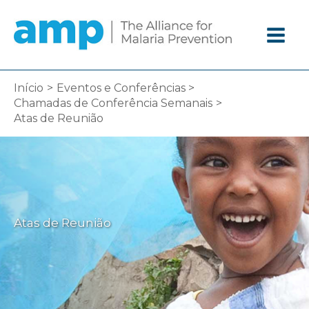
Ir
diretamente
para
o
conteúdo
Início
Eventos e Conferências
Chamadas de Conferência Semanais
Atas de Reunião
Atas de Reunião