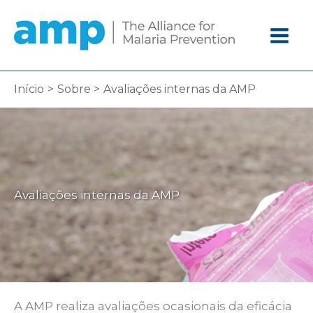
Ir
diretamente
para
o
conteúdo
Início
Sobre
Avaliações internas da AMP
Avaliações internas da AMP
A AMP realiza avaliações ocasionais da eficácia