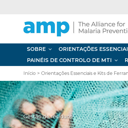
Ir
diretamente
para
o
conteúdo
SOBRE
ORIENTAÇÕES ESSENCIAI
PAINÉIS DE CONTROLO DE MTI
Início
Orientações Essenciais e Kits de Ferr
Gestão de resíduos