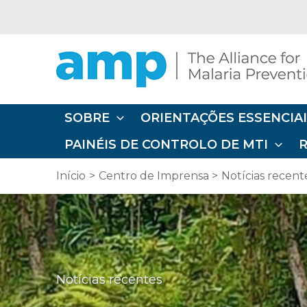
Ir
diretamente
para
o
conteúdo
SOBRE
ORIENTAÇÕES ESSENCIAI
PAINÉIS DE CONTROLO DE MTI
Início
Centro de Imprensa
Notícias recent
Notícias recentes