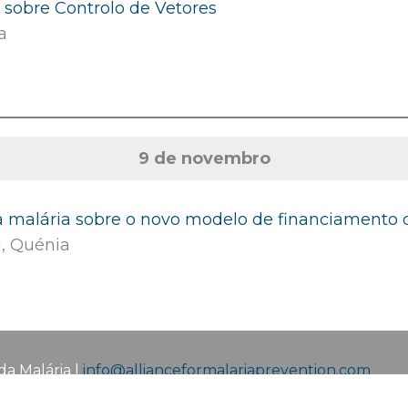
 sobre Controlo de Vetores
a
9 de novembro
 malária sobre o novo modelo de financiamento 
i, Quénia
da Malária |
info@allianceformalariaprevention.com