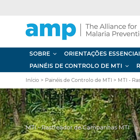
Ir
diretamente
para
o
conteúdo
SOBRE
ORIENTAÇÕES ESSENCIAI
PAINÉIS DE CONTROLO DE MTI
Início
Painéis de Controlo de MTI
MTI - Ra
MTI - Rastreador de Campanhas MTI