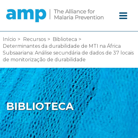
Ir
diretamente
para
o
conteúdo
Início
Recursos
Biblioteca
Determinantes da durabilidade de MTI na África
Subsaariana: Análise secundária de dados de 37 locais
de monitorização de durabilidade
BIBLIOTECA