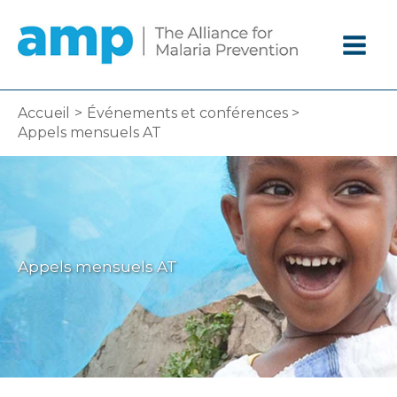
Aller
au
contenu
Accueil
Événements et conférences
Appels mensuels AT
Appels mensuels AT