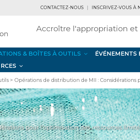
CONTACTEZ-NOUS
|
INSCRIVEZ-VOUS À 
Accroître l'appropriation et
ATIONS & BOÎTES À OUTILS
ÉVÉNEMENTS 
URCES
tils
Opérations de distribution de MII : Considérations 
dérations pour l'optimisation des ressources limit