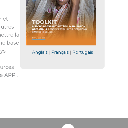
rmet
autres
ettre la
nne base
ys.
Anglais
|
Français
|
Portugais
ources
e APP .