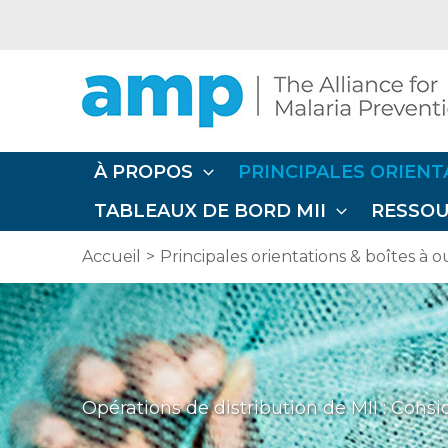
Aller
au
contenu
À PROPOS
PRINCIPALES ORIENT
TABLEAUX DE BORD MII
RESSO
Accueil
Principales orientations & boîtes à ou
Opérations de distribution de MII : Consi