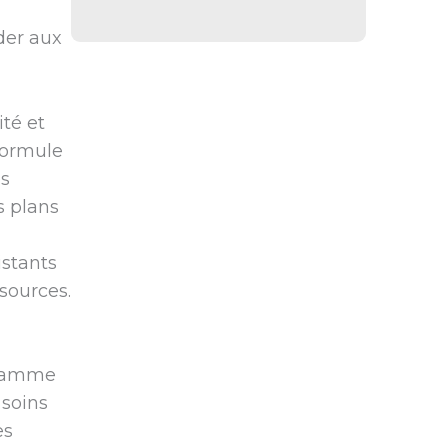
der aux
té et
 formule
es
s plans
istants
sources.
gramme
 soins
es