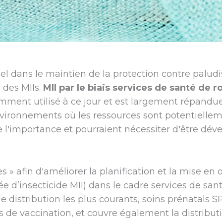
tiel dans le maintien de la protection contre palu
 des MIIs.
MII par le biais services de santé de r
ramment utilisé à ce jour et est largement répandu
environnements où les ressources sont potentielle
de l'importance et pourraient nécessiter d'être dév
 » afin d'améliorer la planification et la mise en
e d’insecticide MII) dans le cadre services de san
de distribution les plus courants, soins prénatals SP
ces de vaccination, et couvre également la distribut