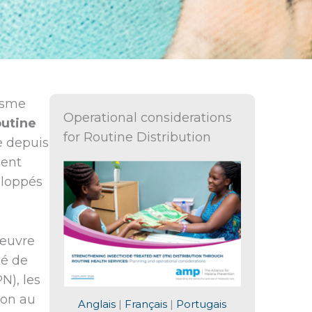
disme
Operational considerations
outine
for Routine Distribution
e depuis
ment
eloppés
 œuvre
té de
N), les
ion au
Anglais
|
Français
|
Portugais