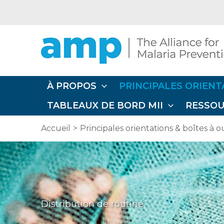
Aller
au
contenu
À PROPOS
PRINCIPALES ORIENT
TABLEAUX DE BORD MII
RESSO
Accueil
Principales orientations & boîtes à ou
Distribution de routine