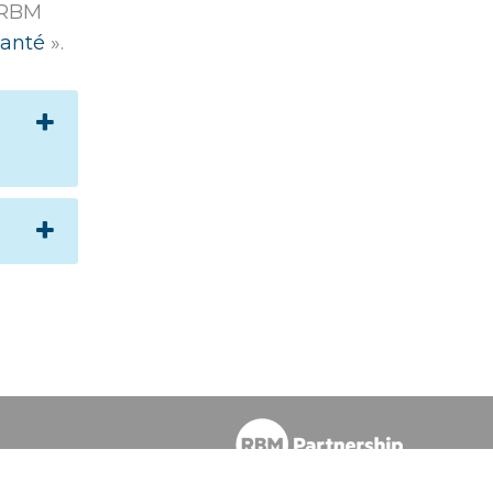
 RBM
santé
».