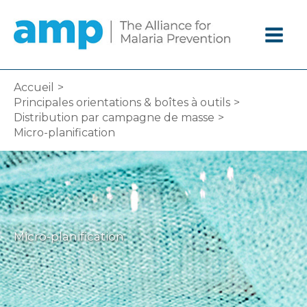
Aller
au
contenu
Accueil
Principales orientations & boîtes à outils
Distribution par campagne de masse
Micro-planification
Micro-planification