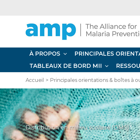
Aller
au
contenu
À PROPOS
PRINCIPALES ORIENT
TABLEAUX DE BORD MII
RESSO
Accueil
Principales orientations & boîtes à ou
Distribution en milieu scolaire (DMS)