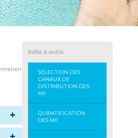
boîte à outils
entretien
SÉLECTION DES
CANAUX DE
DISTRIBUTION DES
MII
QUANTIFICATION
DES MII