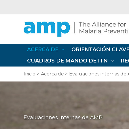
Ir
al
contenido
ACERCA DE
ORIENTACIÓN CLAVE
CUADROS DE MANDO DE ITN
RE
Inicio
Acerca de
Evaluaciones internas de
Evaluaciones internas de AMP