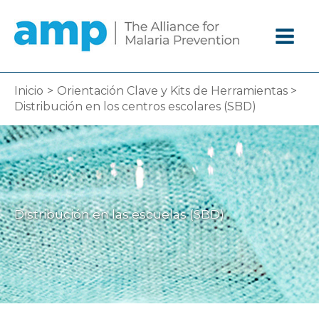
Ir
al
contenido
Inicio
Orientación Clave y Kits de Herramientas
Distribución en los centros escolares (SBD)
Distribución en las escuelas (SBD)