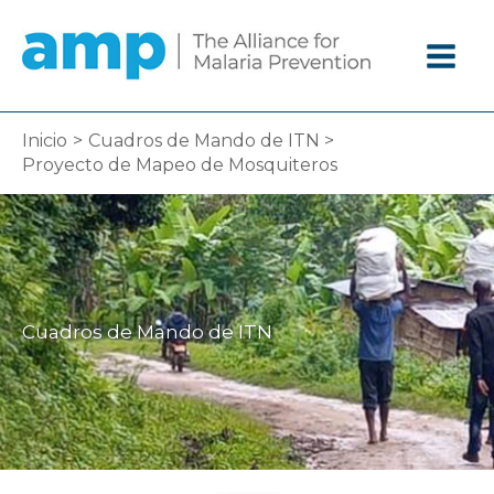
Ir
al
contenido
Inicio
Cuadros de Mando de ITN
Proyecto de Mapeo de Mosquiteros
Cuadros de Mando de ITN