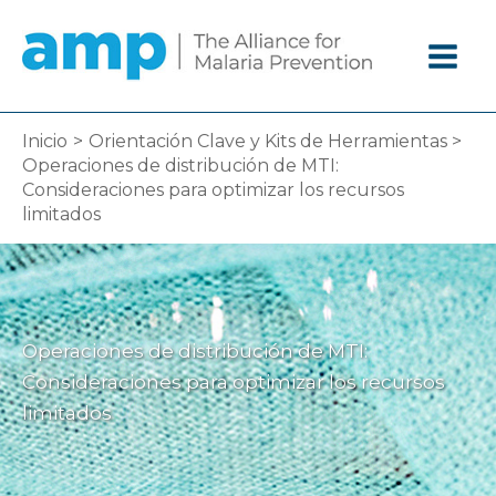
Ir
al
contenido
Inicio
Orientación Clave y Kits de Herramientas
Operaciones de distribución de MTI:
Consideraciones para optimizar los recursos
limitados
Operaciones de distribución de MTI:
Consideraciones para optimizar los recursos
limitados