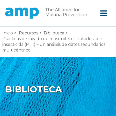
Ir
al
contenido
Inicio
Recursos
Biblioteca
Prácticas de lavado de mosquiteros tratados con
insecticida (MTI) – un análisis de datos secundarios
multicéntrico
BIBLIOTECA