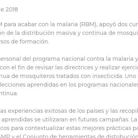
de 2018
M para acabar con la malaria (RBM), apoyó dos cu
ón de la distribución masiva y continua de mosquit
rsos de formación.
ersonal del programa nacional contra la malaria y a
on el fin de revisar las directrices y realizar ejer
a de mosquiteros tratados con insecticida. Uno de
lecciones aprendidas en los programas nacionales,
ntinua.
s experiencias exitosas de los países y las recop
es aprendidas se utilizaran en futuras campañas. L
cos para contextualizar estas mejores prácticas par
AMP y el Conjunto de herramientas de distribució