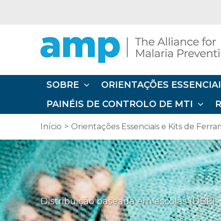
Ir
diretamente
para
o
conteúdo
SOBRE
ORIENTAÇÕES ESSENCIAI
PAINÉIS DE CONTROLO DE MTI
Início
Orientações Essenciais e Kits de Ferr
Distribuição baseada em escolas (DBE)