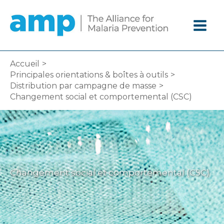
Aller
au
contenu
Accueil
Principales orientations & boîtes à outils
Distribution par campagne de masse
Changement social et comportemental (CSC)
Changement social et comportemental (CSC)